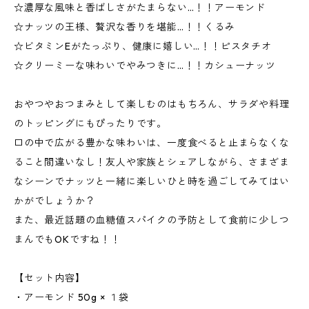
☆濃厚な風味と香ばしさがたまらない…！！アーモンド
☆ナッツの王様、贅沢な香りを堪能…！！くるみ
☆ビタミンEがたっぷり、健康に嬉しい…！！ピスタチオ
☆クリーミーな味わいでやみつきに…！！カシューナッツ
おやつやおつまみとして楽しむのはもちろん、サラダや料理
のトッピングにもぴったりです。
口の中で広がる豊かな味わいは、一度食べると止まらなくな
ること間違いなし！友人や家族とシェアしながら、さまざま
なシーンでナッツと一緒に楽しいひと時を過ごしてみてはい
かがでしょうか？
また、最近話題の血糖値スパイクの予防として食前に少しつ
まんでもOKですね！！
【セット内容】
・アーモンド 50g × １袋