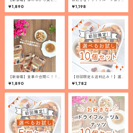
く！！美と健康のお手伝いお
ッツ よりどり３個セット
¥1,890
¥1,198
やつ５種セット
【新登場】食事の合間に！！
【初回限定＆送料込み！】選
厳選４種のナッツ＋お好きな
べるお試し１０個セット
¥1,890
¥1,782
ナッツ１個セット